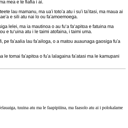
a mea e te fiafia i ai.
aeteete lau mamanu, ma ua'i toto'a atu i su'i ta'itasi, ma maua ai
mae'a e sili atu nai lo ou fa'amoemoega.
siga lelei, ma ia mautinoa o au fuʻa faʻapitoa e fatuina ma
 e tuʻuina atu i le taimi atofaina, i taimi uma.
fi, pe fa'aalia lau fa'ailoga, o a matou auaunaga gaosiga fu'a
ma le tomai fa'apitoa o fu'a lalagaina fa'atasi ma le kamupani
elauaiga, tuuina atu ma le faapipiiina, ma faasolo atu ai i polokalame