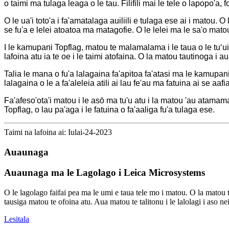
o taimi ma tulaga leaga o le tau. Filifili mai le tele o lapopo'a,
O le ua'i toto'a i fa'amatalaga auiliili e tulaga ese ai i matou. 
se fu'a e lelei atoatoa ma matagofie. O le lelei ma le sa'o mat
I le kamupani Topflag, matou te malamalama i le taua o le tuʻuin
lafoina atu ia te oe i le taimi atofaina. O la matou tautinoga i 
Talia le mana o fu'a lalagaina fa'apitoa fa'atasi ma le kamupani
lalagaina o le a fa'aleleia atili ai lau fe'au ma fatuina ai se aaf
Fa'afeso'ota'i matou i le asō ma tu'u atu i la matou 'au atamamai
Topflag, o lau pa'aga i le fatuina o fa'aaliga fu'a tulaga ese.
Taimi na lafoina ai: Iulai-24-2023
Auaunaga
Auaunaga ma le Lagolago i Leica Microsystems
O le lagolago faifai pea ma le umi e taua tele mo i matou. O la matou t
tausiga matou te ofoina atu. Aua matou te talitonu i le lalolagi i aso nei
Lesitala