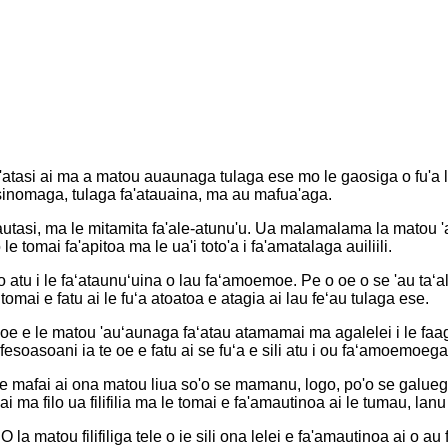
fa'atasi ai ma a matou auaunaga tulaga ese mo le gaosiga o fu'a la
fa'asinomaga, tulaga fa'atauaina, ma au mafua'aga.
utasi, ma le mitamita fa'ale-atunu'u. Ua malamalama la matou 'au 
le tomai fa'apitoa ma le ua'i toto'a i fa'amatalaga auiliili.
tuuto atu i le faʻataunuʻuina o lau faʻamoemoe. Pe o oe o se 'au ta
omai e fatu ai le fuʻa atoatoa e atagia ai lau feʻau tulaga ese.
aʻia oe e le matou 'auʻaunaga faʻatau atamamai ma agalelei i le fa
soasoani ia te oe e fatu ai se fuʻa e sili atu i ou faʻamoemoega
e mafai ai ona matou liua so'o se mamanu, logo, po'o se galuega
si ai ma filo ua filifilia ma le tomai e fa'amautinoa ai le tumau, la
 la matou filifiliga tele o ie sili ona lelei e fa'amautinoa ai o au f