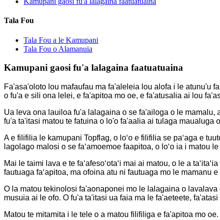
Kamupani gaosi fu'a lalagaina faatuatuaina
Tala Fou
Tala Fou a le Kamupani
Tala Fou o Alamanuia
Kamupani gaosi fu'a lalagaina faatuatuaina
Fa'asa'oloto lou mafaufau ma fa'aleleia lou alofa i le atunu'u 
o fu'a e sili ona lelei, e fa'apitoa mo oe, e fa'atusalia ai lou 
Ua leva ona lauiloa fu'a lalagaina o se fa'ailoga o le mamalu, a
fu'a ta'itasi matou te fatuina o lo'o fa'aalia ai tulaga maualuga o 
A e filifilia le kamupani Topflag, o loʻo e filifilia se paʻaga e 
lagolago malosi o se faʻamoemoe faapitoa, o loʻo ia i matou le t
Mai le taimi lava e te faʻafesoʻotaʻi mai ai matou, o le a taʻit
fautuaga faʻapitoa, ma ofoina atu ni fautuaga mo le mamanu e fe
O la matou tekinolosi fa'aonaponei mo le lalagaina o lavalava 
musuia ai le ofo. O fu'a ta'itasi ua faia ma le fa'aeteete, fa'ata
Matou te mitamita i le tele o a matou filifiliga e fa'apitoa mo oe. O