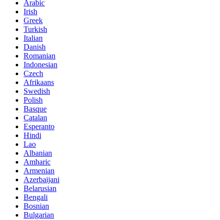
Arabic
Irish
Greek
Turkish
Italian
Danish
Romanian
Indonesian
Czech
Afrikaans
Swedish
Polish
Basque
Catalan
Esperanto
Hindi
Lao
Albanian
Amharic
Armenian
Azerbaijani
Belarusian
Bengali
Bosnian
Bulgarian