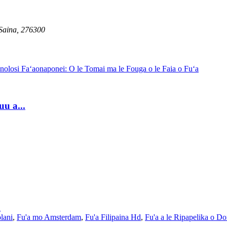
 Saina, 276300
u a...
i
lani
,
Fu'a mo Amsterdam
,
Fu'a Filipaina Hd
,
Fu'a a le Ripapelika o D