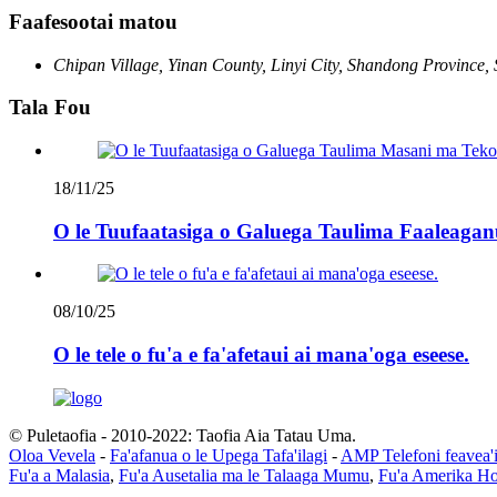
Faafesootai matou
Chipan Village, Yinan County, Linyi City, Shandong Province,
Tala Fou
18/11/25
O le Tuufaatasiga o Galuega Taulima Faaleaganu
08/10/25
O le tele o fu'a e fa'afetaui ai mana'oga eseese.
© Puletaofia - 2010-2022: Taofia Aia Tatau Uma.
Oloa Vevela
-
Fa'afanua o le Upega Tafa'ilagi
-
AMP Telefoni feavea'
Fu'a a Malasia
,
Fu'a Ausetalia ma le Talaaga Mumu
,
Fu'a Amerika Ho