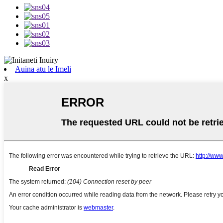
Auina atu le Imeli
x