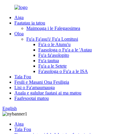
Aiga
Faatatau ia tatou
Maimoaga i le Falegaosimea
Oloa
Fu'a Fa'asu'i/ Fu'a Lomitusi
Fu'a o le Atunu'u
Faasologa o Fu'a a le 'Autau
Fu'a fa'asolopito
Fu'a tautua
Fu'a a le Setete
Fa'asologa o Fu'a a le ISA
Tala Fou
Fesili e Masani Ona Fesiligia
Lisi o Fa'amaumauga
Auala e galulue faatasi ai ma matou
Faafesootai matou
English
Aiga
Tala Fou