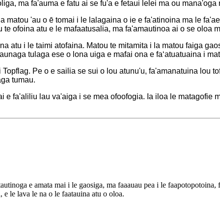
 foliga, ma fa'auma e fatu ai se fu'a e fetaui lelei ma ou mana'oga m
O la matou 'au o ē tomai i le lalagaina o ie e fa'atinoina ma le fa'
ou te ofoina atu e le mafaatusalia, ma fa'amautinoa ai o se oloa 
a atu i le taimi atofaina. Matou te mitamita i la matou faiga gao
auaunaga tulaga ese o lona uiga e mafai ona e faʻatuatuaina i matou
 Topflag. Pe o e sailia se sui o lou atunu'u, fa'amanatuina lou to
iaga tumau.
 e fa'aliliu lau va'aiga i se mea ofoofogia. Ia iloa le matagofie 
autinoga e amata mai i le gaosiga, ma faaauau pea i le faapotopotoina, f
, e le lava le na o le faatauina atu o oloa.