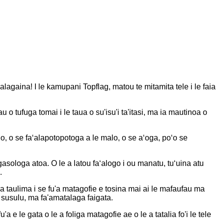
lagaina! I le kamupani Topflag, matou te mitamita tele i le faia
o tufuga tomai i le taua o su'isu'i ta'itasi, ma ia mautinoa o
ʻalo, o se faʻalapotopotoga a le malo, o se aʻoga, poʻo se
agasologa atoa. O le a latou faʻalogo i ou manatu, tuʻuina atu
.
 taulima i se fu'a matagofie e tosina mai ai le mafaufau ma
nu susulu, ma fa'amatalaga faigata.
u'a e le gata o le a foliga matagofie ae o le a tatalia fo'i le tele