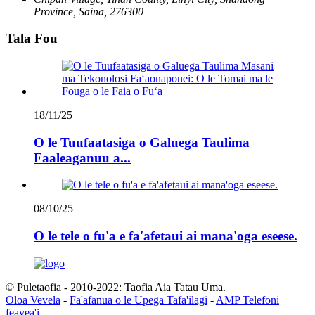
Province, Saina, 276300
Tala Fou
18/11/25
O le Tuufaatasiga o Galuega Taulima
Faaleaganuu a...
08/10/25
O le tele o fu'a e fa'afetaui ai mana'oga eseese.
© Puletaofia - 2010-2022: Taofia Aia Tatau Uma.
Oloa Vevela
-
Fa'afanua o le Upega Tafa'ilagi
-
AMP Telefoni
feavea'i