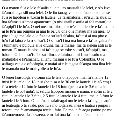
O a matou fu'a o lo'o fa'aalia ai le tuuto mausali i le lelei, e o'o lava i
fa'amatalaga sili ona lelei. O le itu tauagavale o le fu'a o lo'o i ai se
fu'a ie tapoleni e 4.5cm le lautele, ua fa'amalosia i su'isu'i fa'alua. E
lua fa'amau u'amea apamemea (o nisi sitaili e aofia ai fo'i matau) ua
fa'apipi'i i le fu'a. O nei mea malolosi, e tete'e atu i le 'ele e fa'amautu
ai le fu'a ma puipuia ai mai le pa'u'ū ona o le matagi ma isi mea. O
pito i luga ma lalo o le fu'a ua su'isu'i fa'alua, fa'atasi ai ma pito o
lo'o i ai laina e fa o su'isu'i. O su'isu'i i tua ma luma e fa'aaogaina fo'i
i tulimanu e puipuia ai le ofuina ma le masae, ma fa'aleleia atili ai le
tumau. E maua le oloa i ni fa'ai'uga se tolu: su'isu'i, fa'apipi'i, ma
lolomi. O laina su'isu'i e su'i lima, e fatuina ai ni lanu susulu ma
matagofie e fa'amanatu ai lanu masani o le fu'a Colombia. O le
aafiaga vaaia e ofoofogia, e mafai ai e le tagata fa'aoga ona iloa lelei
le mamalu ma le matagofie o le fu'a.
O lenei faasologa e ofoina atu le tele o lapopoa, mai fu'a laiti e 12
inisi le lautele i le 18 inisi (pe tusa o le 30 cm le lautele i le 45 cm) i
fu'a tetele e 12 futu le lautele i le 18 futu (pe tusa o le 3.6 mita le
lautele i le 5.4 mita). E sefulu lapopoa masani e maua, e aofia ai le 2
futu le lautele i le 3 futu, 2.5 futu le lautele i le 4 futu, ma le 3 futu le
lautele i le 5 futu. O nei fu'a e talafeagai mo le tele o fa'aoga, e aofia
ai teuteuga o ta'avale, pou fu'a mo togālaau, mea e tautau i puipui i
totonu, ma fa'amanatuga tetele i fafo. Pe mo le fa'aoga patino pe mo
fa'amoemoega fa'alevaega, e mafai ona fa'apitoa e fetaui ma ou