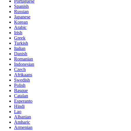
Portuguese
Spanish
Russian
Japanese
Korean
Arabic
Irish
Greek
Turkish
Italian
Danish
Romanian
Indonesian
Czech
Afrikaans
Swedish
Polish
Basque
Catalan
Esperanto
Hindi
Lao
Albanian
Amharic
Armenian