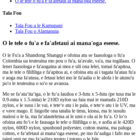
O le tele o fu'a e fa'afetaui ai mana'oga eseese.
Tala Fou
Tala Fou a le Kamupani
Tala Fou o Alamanuia
O le tele o fu'a e fa'afetaui ai mana'oga eseese.
O le Fu'a a Shandong Shangqi e ofoina atu se faasologa o fu'a
Colombia ua teuteuina mo pou o fu'a, ta'avale, va'a, ma togālaau. O
lenei faasologa e fa'aogaina ai mea e sili ona lelei, tomai fa'apitoa,
ma le tele o filifiliga e fa'apitoa ai, e ofoina atu ai i tagata fa'atau fu'a
e aoga ma fa'atusa, e fetaui lelei mo le fa'aalia o le alofa i le atunu'u
po'o le teuteuina o so'o se avanoa.
Mo se faʻataʻitaʻiga, o le fuʻa lauiloa e 3-futu x 5-futu (pe tusa ma le
0.9-mita x 1.5-mita) le 210D nylon ua faia mai ie mamafa 210D
nylon, e le susu i le vai, e teteʻe atu i le pala, e teteʻe atu i le UV, ma
e vave mago. E faigofie ona tatalia le timu, kiona, ma le susulu
malosi o le la, ma faʻalauteleina ai le umi e ola ai le fuʻa. O loʻo
ofoina atu foʻi e le fausaga le tele o filifiliga o ie, e aofia ai le 420D
nylon, 600D nylon, spunbond polyester, cotton mama, ma paluga
cotton, e faʻafetaui ai manaʻoga eseese, pe mo faʻaaliga i fafo mo se
taimi umi pe mo faʻaaliga teuteu i totonu o le fale.