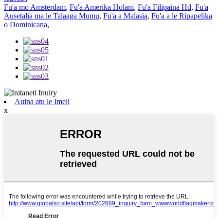
Fu'a mo Amsterdam
,
Fu'a Amerika Holani
,
Fu'a Filipaina Hd
,
Fu'a
Ausetalia ma le Talaaga Mumu
,
Fu'a a Malasia
,
Fu'a a le Ripapelika
o Dominicana
,
Auina atu le Imeli
x