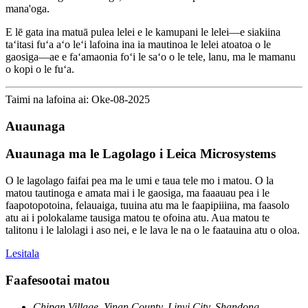
mana'oga.
E lē gata ina matuā pulea lelei e le kamupani le lelei—e siakiina
taʻitasi fuʻa aʻo leʻi lafoina ina ia mautinoa le lelei atoatoa o le
gaosiga—ae e faʻamaonia foʻi le saʻo o le tele, lanu, ma le mamanu
o kopi o le fuʻa.
Taimi na lafoina ai: Oke-08-2025
Auaunaga
Auaunaga ma le Lagolago i Leica Microsystems
O le lagolago faifai pea ma le umi e taua tele mo i matou. O la
matou tautinoga e amata mai i le gaosiga, ma faaauau pea i le
faapotopotoina, felauaiga, tuuina atu ma le faapipiiina, ma faasolo
atu ai i polokalame tausiga matou te ofoina atu. Aua matou te
talitonu i le lalolagi i aso nei, e le lava le na o le faatauina atu o oloa.
Lesitala
Faafesootai matou
Chipan Village, Yinan County, Linyi City, Shandong