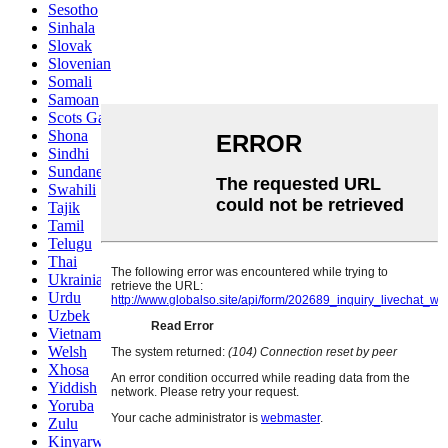
Sesotho
Sinhala
Slovak
Slovenian
Somali
Samoan
Scots Gaelic
Shona
Sindhi
Sundanese
Swahili
Tajik
Tamil
Telugu
Thai
Ukrainian
Urdu
Uzbek
Vietnamese
Welsh
Xhosa
Yiddish
Yoruba
Zulu
Kinyarwanda