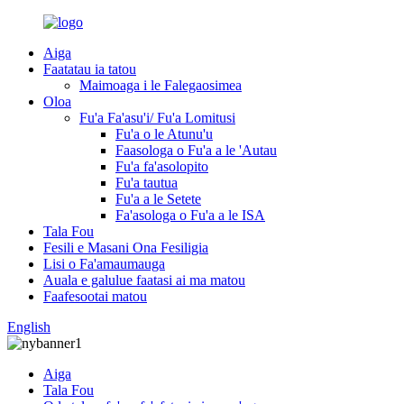
Aiga
Faatatau ia tatou
Maimoaga i le Falegaosimea
Oloa
Fu'a Fa'asu'i/ Fu'a Lomitusi
Fu'a o le Atunu'u
Faasologa o Fu'a a le 'Autau
Fu'a fa'asolopito
Fu'a tautua
Fu'a a le Setete
Fa'asologa o Fu'a a le ISA
Tala Fou
Fesili e Masani Ona Fesiligia
Lisi o Fa'amaumauga
Auala e galulue faatasi ai ma matou
Faafesootai matou
English
Aiga
Tala Fou