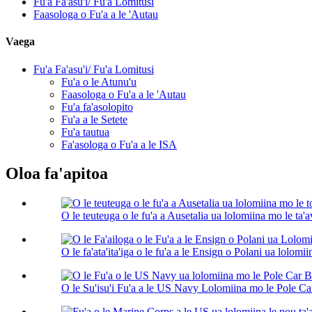
Fu'a Fa'asu'i/ Fu'a Lomitusi
Faasologa o Fu'a a le 'Autau
Vaega
Fu'a Fa'asu'i/ Fu'a Lomitusi
Fu'a o le Atunu'u
Faasologa o Fu'a a le 'Autau
Fu'a fa'asolopito
Fu'a a le Setete
Fu'a tautua
Fa'asologa o Fu'a a le ISA
Oloa fa'apitoa
O le teuteuga o le fu'a a Ausetalia ua lolomiina mo le ta'av
O le fa'ata'ita'iga o le fu'a a le Ensign o Polani ua lolomi
O le Su'isu'i Fu'a a le US Navy Lolomiina mo le Pole Car