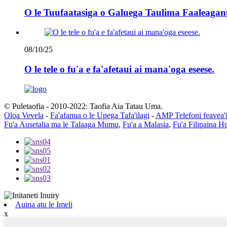
O le Tuufaatasiga o Galuega Taulima Faaleaganu
08/10/25
O le tele o fu'a e fa'afetaui ai mana'oga eseese.
© Puletaofia - 2010-2022: Taofia Aia Tatau Uma.
Oloa Vevela
-
Fa'afanua o le Upega Tafa'ilagi
-
AMP Telefoni feavea'
Fu'a Ausetalia ma le Talaaga Mumu
,
Fu'a a Malasia
,
Fu'a Filipaina H
Auina atu le Imeli
x