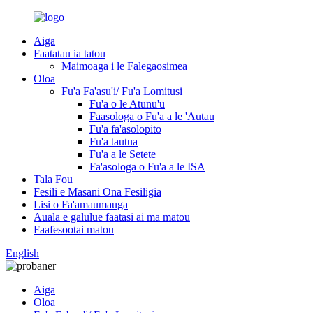
Aiga
Faatatau ia tatou
Maimoaga i le Falegaosimea
Oloa
Fu'a Fa'asu'i/ Fu'a Lomitusi
Fu'a o le Atunu'u
Faasologa o Fu'a a le 'Autau
Fu'a fa'asolopito
Fu'a tautua
Fu'a a le Setete
Fa'asologa o Fu'a a le ISA
Tala Fou
Fesili e Masani Ona Fesiligia
Lisi o Fa'amaumauga
Auala e galulue faatasi ai ma matou
Faafesootai matou
English
Aiga
Oloa