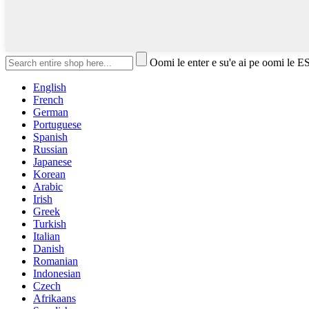
Oomi le enter e su'e ai pe oomi le E
English
French
German
Portuguese
Spanish
Russian
Japanese
Korean
Arabic
Irish
Greek
Turkish
Italian
Danish
Romanian
Indonesian
Czech
Afrikaans