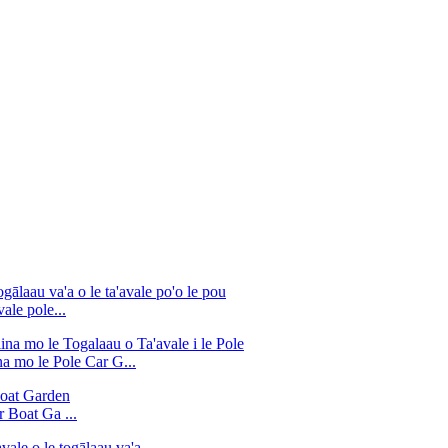
ale pole...
ina mo le Pole Car G...
 Boat Ga ...