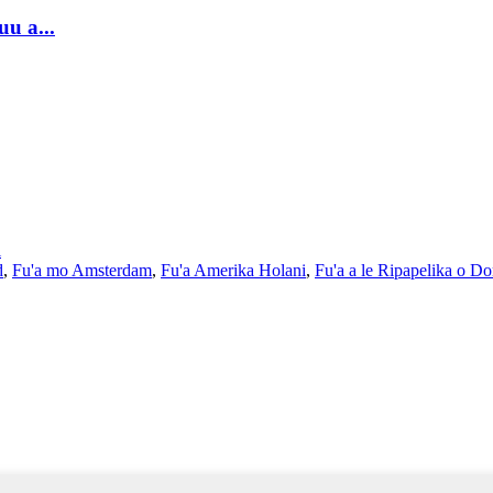
u a...
i
d
,
Fu'a mo Amsterdam
,
Fu'a Amerika Holani
,
Fu'a a le Ripapelika o D