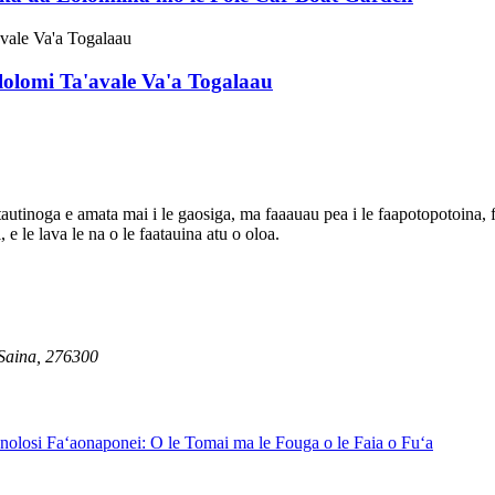
lolomi Ta'avale Va'a Togalaau
autinoga e amata mai i le gaosiga, ma faaauau pea i le faapotopotoina, f
, e le lava le na o le faatauina atu o oloa.
 Saina, 276300