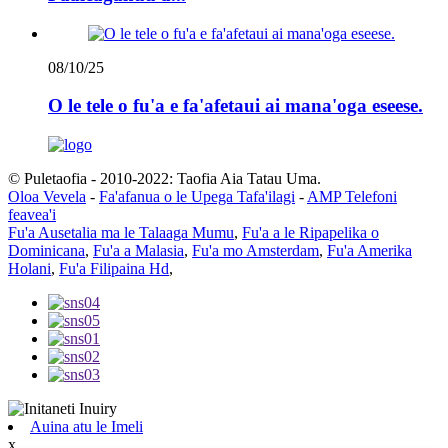
08/10/25
O le tele o fu'a e fa'afetaui ai mana'oga eseese.
© Puletaofia - 2010-2022: Taofia Aia Tatau Uma.
Oloa Vevela
-
Fa'afanua o le Upega Tafa'ilagi
-
AMP Telefoni
feavea'i
Fu'a Ausetalia ma le Talaaga Mumu
,
Fu'a a le Ripapelika o
Dominicana
,
Fu'a a Malasia
,
Fu'a mo Amsterdam
,
Fu'a Amerika
Holani
,
Fu'a Filipaina Hd
,
Auina atu le Imeli
x