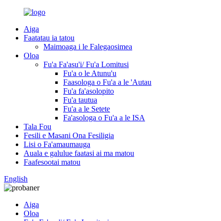
Aiga
Faatatau ia tatou
Maimoaga i le Falegaosimea
Oloa
Fu'a Fa'asu'i/ Fu'a Lomitusi
Fu'a o le Atunu'u
Faasologa o Fu'a a le 'Autau
Fu'a fa'asolopito
Fu'a tautua
Fu'a a le Setete
Fa'asologa o Fu'a a le ISA
Tala Fou
Fesili e Masani Ona Fesiligia
Lisi o Fa'amaumauga
Auala e galulue faatasi ai ma matou
Faafesootai matou
English
Aiga
Oloa