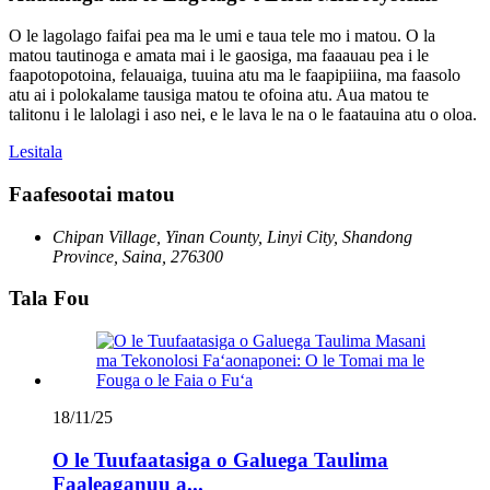
O le lagolago faifai pea ma le umi e taua tele mo i matou. O la
matou tautinoga e amata mai i le gaosiga, ma faaauau pea i le
faapotopotoina, felauaiga, tuuina atu ma le faapipiiina, ma faasolo
atu ai i polokalame tausiga matou te ofoina atu. Aua matou te
talitonu i le lalolagi i aso nei, e le lava le na o le faatauina atu o oloa.
Lesitala
Faafesootai matou
Chipan Village, Yinan County, Linyi City, Shandong
Province, Saina, 276300
Tala Fou
18/11/25
O le Tuufaatasiga o Galuega Taulima
Faaleaganuu a...