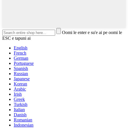
Oomi le enter e su'e ai pe oomi le
ESC e tapuni ai
English
French
German
Portuguese
Spanish
Russian
Japanese
Korean
Arabic
Irish
Greek
Turkish
Italian
Danish
Romanian
Indonesian