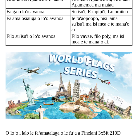
Apamemea ma matau
Faiga o lo'o avanoa
Su'isu'i, Fa'apipi'i, Lolomiina
Fa'amalosiauga o lo'o avanoa
Ie fa'aopoopo, nisi laina
su'isu'i ma isi mea e te mana'o
ai
Filo su'isu'i o lo'o avanoa
Filo vavae, filo poly, ma isi
mea e te manaʻo ai.
O loʻo i lalo le faʻamatalaga o le fuʻa a Finelani 3x5ft 210D