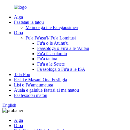
Aiga
Faatatau ia tatou
Maimoaga i le Falegaosimea
Oloa
Fu'a Fa'asu'i/ Fu'a Lomitusi
Fu'a o le Atunu'u
Faasologa o Fu'a a le 'Autau
Fu'a fa'asolopito
Fu'a tautua
Fu'a a le Setete
Fa'asologa o Fu'a a le ISA
Tala Fou
Fesili e Masani Ona Fesiligia
Lisi o Fa'amaumauga
Auala e galulue faatasi ai ma matou
Faafesootai matou
English
Aiga
Oloa