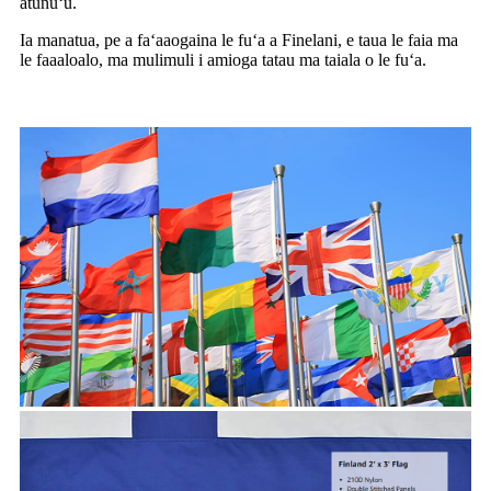
atunuʻu.
Ia manatua, pe a faʻaaogaina le fuʻa a Finelani, e taua le faia ma
le faaaloalo, ma mulimuli i amioga tatau ma taiala o le fuʻa.