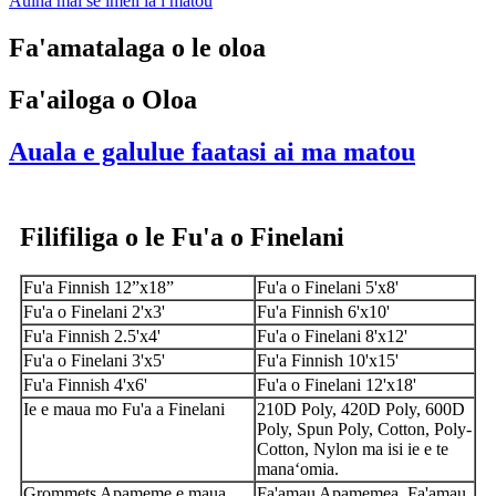
Auina mai se imeli ia i matou
Fa'amatalaga o le oloa
Fa'ailoga o Oloa
Auala e galulue faatasi ai ma matou
Filifiliga o le Fu'a o Finelani
Fu'a Finnish 12”x18”
Fu'a o Finelani 5'x8'
Fu'a o Finelani 2'x3'
Fu'a Finnish 6'x10'
Fu'a Finnish 2.5'x4'
Fu'a o Finelani 8'x12'
Fu'a o Finelani 3'x5'
Fu'a Finnish 10'x15'
Fu'a Finnish 4'x6'
Fu'a o Finelani 12'x18'
Ie e maua mo Fu'a a Finelani
210D Poly, 420D Poly, 600D
Poly, Spun Poly, Cotton, Poly-
Cotton, Nylon ma isi ie e te
manaʻomia.
Grommets Apameme e maua
Fa'amau Apamemea, Fa'amau