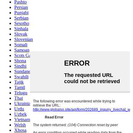
Pashto
Persian
Punjabi
Serbian
Sesotho
Sinhala
Slovak
Slovenian
Somali
Samoan
Scots Gaelic
Shona
Sindhi
Sundanese
Swahili
Tajik
Tamil
Telugu
Thai
Ukrainian
Urdu
Uzbek
Vietnamese
Welsh
Xhosa