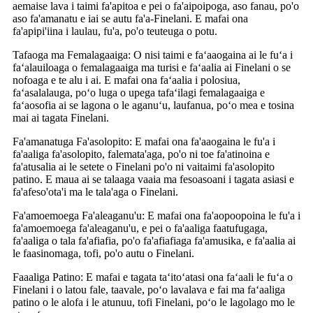
aemaise lava i taimi fa'apitoa e pei o fa'aipoipoga, aso fanau, po'o
aso fa'amanatu e iai se autu fa'a-Finelani. E mafai ona
fa'apipi'iina i laulau, fu'a, po'o teuteuga o potu.
Tafaoga ma Femalagaaiga: O nisi taimi e faʻaaogaina ai le fuʻa i
faʻalauiloaga o femalagaaiga ma turisi e faʻaalia ai Finelani o se
nofoaga e te alu i ai. E mafai ona faʻaalia i polosiua,
faʻasalalauga, poʻo luga o upega tafaʻilagi femalagaaiga e
faʻaosofia ai se lagona o le aganuʻu, laufanua, poʻo mea e tosina
mai ai tagata Finelani.
Fa'amanatuga Fa'asolopito: E mafai ona fa'aaogaina le fu'a i
fa'aaliga fa'asolopito, falemata'aga, po'o ni toe fa'atinoina e
fa'atusalia ai le setete o Finelani po'o ni vaitaimi fa'asolopito
patino. E maua ai se talaaga vaaia ma fesoasoani i tagata asiasi e
fa'afeso'ota'i ma le tala'aga o Finelani.
Fa'amoemoega Fa'aleaganu'u: E mafai ona fa'aopoopoina le fu'a i
fa'amoemoega fa'aleaganu'u, e pei o fa'aaliga faatufugaga,
fa'aaliga o tala fa'afiafia, po'o fa'afiafiaga fa'amusika, e fa'aalia ai
le faasinomaga, tofi, po'o autu o Finelani.
Faaaliga Patino: E mafai e tagata taʻitoʻatasi ona faʻaali le fuʻa o
Finelani i o latou fale, taavale, poʻo lavalava e fai ma faʻaaliga
patino o le alofa i le atunuu, tofi Finelani, poʻo le lagolago mo le