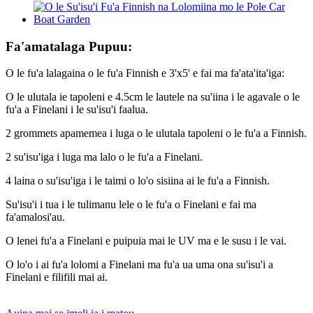
Fa'amatalaga Pupuu:
O le fu'a lalagaina o le fu'a Finnish e 3'x5' e fai ma fa'ata'ita'iga:
O le ulutala ie tapoleni e 4.5cm le lautele na su'iina i le agavale o le
fu'a a Finelani i le su'isu'i faalua.
2 grommets apamemea i luga o le ulutala tapoleni o le fu'a a Finnish.
2 su'isu'iga i luga ma lalo o le fu'a a Finelani.
4 laina o su'isu'iga i le taimi o lo'o sisiina ai le fu'a a Finnish.
Su'isu'i i tua i le tulimanu lele o le fu'a o Finelani e fai ma
fa'amalosi'au.
O lenei fu'a a Finelani e puipuia mai le UV ma e le susu i le vai.
O lo'o i ai fu'a lolomi a Finelani ma fu'a ua uma ona su'isu'i a
Finelani e filifili mai ai.