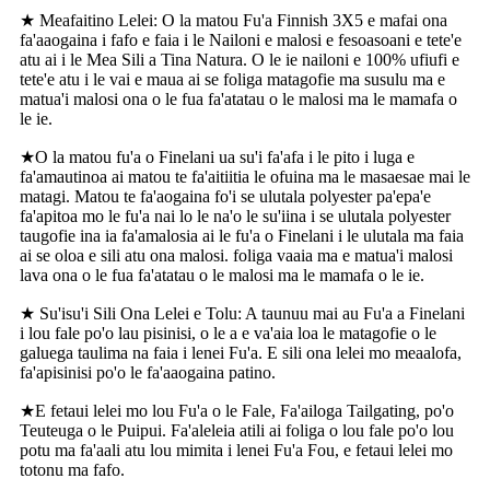
★ Meafaitino Lelei: O la matou Fu'a Finnish 3X5 e mafai ona
fa'aaogaina i fafo e faia i le Nailoni e malosi e fesoasoani e tete'e
atu ai i le Mea Sili a Tina Natura. O le ie nailoni e 100% ufiufi e
tete'e atu i le vai e maua ai se foliga matagofie ma susulu ma e
matua'i malosi ona o le fua fa'atatau o le malosi ma le mamafa o
le ie.
★O la matou fu'a o Finelani ua su'i fa'afa i le pito i luga e
fa'amautinoa ai matou te fa'aitiitia le ofuina ma le masaesae mai le
matagi. Matou te fa'aogaina fo'i se ulutala polyester pa'epa'e
fa'apitoa mo le fu'a nai lo le na'o le su'iina i se ulutala polyester
taugofie ina ia fa'amalosia ai le fu'a o Finelani i le ulutala ma faia
ai se oloa e sili atu ona malosi. foliga vaaia ma e matua'i malosi
lava ona o le fua fa'atatau o le malosi ma le mamafa o le ie.
★ Su'isu'i Sili Ona Lelei e Tolu: A taunuu mai au Fu'a a Finelani
i lou fale po'o lau pisinisi, o le a e va'aia loa le matagofie o le
galuega taulima na faia i lenei Fu'a. E sili ona lelei mo meaalofa,
fa'apisinisi po'o le fa'aaogaina patino.
★E fetaui lelei mo lou Fu'a o le Fale, Fa'ailoga Tailgating, po'o
Teuteuga o le Puipui. Fa'aleleia atili ai foliga o lou fale po'o lou
potu ma fa'aali atu lou mimita i lenei Fu'a Fou, e fetaui lelei mo
totonu ma fafo.