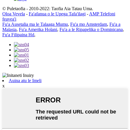
© Puletaofia - 2010-2022: Taofia Aia Tatau Uma.
Oloa Vevela
-
Fa'afanua o le Upega Tafa'ilagi
-
AMP Telefoni
feavea'i
Fu'a Ausetalia ma le Talaaga Mumu
,
Fu'a mo Amsterdam
,
Fu'a a
Malasia
,
Fu'a Amerika Holani
,
Fu'a a le Ripapelika o Dominicana
,
Fu'a Filipaina Hd
,
Auina atu le Imeli
x