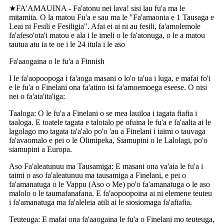
★FA'AMAUINA - Fa'atonu nei lava! sisi lau fu'a ma le
mitamita. O la matou Fu'a e sau ma le "Fa'amaonia e 1 Tausaga e
Leai ni Fesili e Fesiligia". Afai ei ai ni au fesili, fa'amolemole
fa'afeso'ota'i matou e ala i le imeli o le fa'atonuga, o le a matou
tautua atu ia te oe i le 24 itula i le aso
Fa'aaogaina o le fu'a a Finnish
I le fa'aopoopoga i fa'aoga masani o lo'o ta'ua i luga, e mafai fo'i
e le fu'a o Finelani ona fa'atino isi fa'amoemoega eseese. O nisi
nei o fa'ata'ita'iga:
Taaloga: O le fu'a a Finelani o se mea lauiloa i tagata fiafia i
taaloga. E toatele tagata e talotalo pe ofuina le fu'a e fa'aalia ai le
lagolago mo tagata ta'a'alo po'o 'au a Finelani i taimi o tauvaga
fa'avaomalo e pei o le Olimipeka, Siamupini o le Lalolagi, po'o
siamupini a Europa.
Aso Fa'aleatunuu ma Tausamiga: E masani ona va'aia le fu'a i
taimi o aso fa'aleatunuu ma tausamiga a Finelani, e pei o
fa'amanatuga o le Vappu (Aso o Me) po'o fa'amanatuga o le aso
malolo o le taumafanafana. E fa'aopoopoina ai ni elemene teuteu
i fa'amanatuga ma fa'aleleia atili ai le siosiomaga fa'afiafia.
Teuteuga: E mafai ona fa'aaogaina le fu'a o Finelani mo teuteuga,