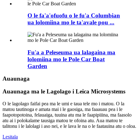
O le fa'a'ofuofu o le fu'a Columbian
ua lolomiina mo le ta'avale pou ...
Fu'a a Peleseuma ua lalagaina ma
lolomiina mo le Pole Car Boat
Garden
Auaunaga
Auaunaga ma le Lagolago i Leica Microsystems
O le lagolago faifai pea ma le umi e taua tele mo i matou. O la
matou tautinoga e amata mai i le gaosiga, ma faaauau pea i le
faapotopotoina, felauaiga, tuuina atu ma le faapipiiina, ma faasolo
atu ai i polokalame tausiga matou te ofoina atu. Aua matou te
talitonu i le lalolagi i aso nei, e le lava le na o le faatauina atu o oloa.
Lesitala